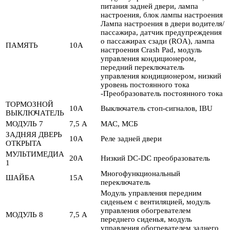
питания задней двери, лампа
настроения, блок лампы настроения
Лампа настроения в двери водителя/
пассажира, датчик предупреждения
о пассажирах сзади (ROA), лампа
ПАМЯТЬ
10А
настроения Crash Pad, модуль
управления кондиционером,
передний переключатель
управления кондиционером, низкий
уровень постоянного тока
-Преобразователь постоянного тока
ТОРМОЗНОЙ
10А
Выключатель стоп-сигналов, IBU
ВЫКЛЮЧАТЕЛЬ
МОДУЛЬ 7
7,5 А
МАС, МСБ
ЗАДНЯЯ ДВЕРЬ
10А
Реле задней двери
ОТКРЫТА
МУЛЬТИМЕДИА
20А
Низкий DC-DC преобразователь
1
Многофункциональный
ШАЙБА
15А
переключатель
Модуль управления передним
сиденьем с вентиляцией, модуль
управления обогревателем
МОДУЛЬ 8
7,5 А
переднего сиденья, модуль
управления обогревателем заднего