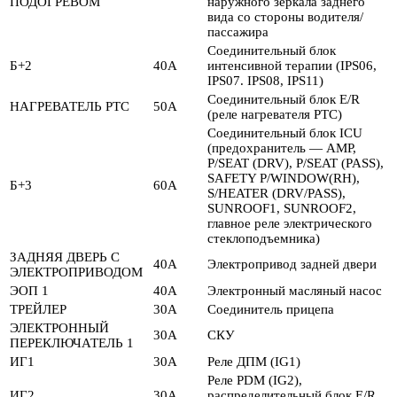
ПОДОГРЕВОМ
наружного зеркала заднего
вида со стороны водителя/
пассажира
Соединительный блок
Б+2
40А
интенсивной терапии (IPS06,
IPS07. IPS08, IPS11)
Соединительный блок E/R
НАГРЕВАТЕЛЬ PTC
50А
(реле нагревателя PTC)
Соединительный блок ICU
(предохранитель — AMP,
P/SEAT (DRV), P/SEAT (PASS),
SAFETY P/WINDOW(RH),
Б+3
60А
S/HEATER (DRV/PASS),
SUNROOF1, SUNROOF2,
главное реле электрического
стеклоподъемника)
ЗАДНЯЯ ДВЕРЬ С
40А
Электропривод задней двери
ЭЛЕКТРОПРИВОДОМ
ЭОП 1
40А
Электронный масляный насос
ТРЕЙЛЕР
30А
Соединитель прицепа
ЭЛЕКТРОННЫЙ
30А
СКУ
ПЕРЕКЛЮЧАТЕЛЬ 1
ИГ1
30А
Реле ДПМ (IG1)
Реле PDM (IG2),
ИГ2
30А
распределительный блок E/R