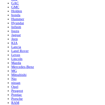
GAC
GMC
Holden
honda
Hummer
Hyundai
Infiniti
Isuzu
Jaguar
Jeep
KIA
Lancia
Land Rover
Lexus
Lincoln
Mazda
Mercedes-Benz
MG
Mitsubishi
Nio
nissan
Opel
Peugeot
Pontiac
Porsche
RAM