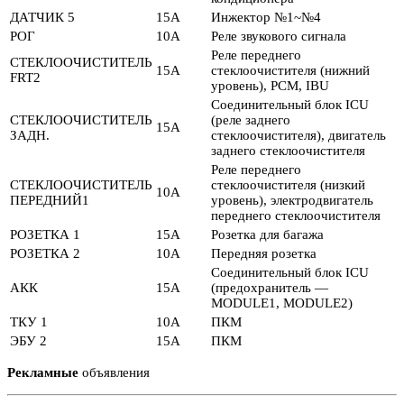
ДАТЧИК 5
15А
Инжектор №1~№4
РОГ
10А
Реле звукового сигнала
Реле переднего
СТЕКЛООЧИСТИТЕЛЬ
15А
стеклоочистителя (нижний
FRT2
уровень), PCM, IBU
Соединительный блок ICU
СТЕКЛООЧИСТИТЕЛЬ
(реле заднего
15А
ЗАДН.
стеклоочистителя), двигатель
заднего стеклоочистителя
Реле переднего
СТЕКЛООЧИСТИТЕЛЬ
стеклоочистителя (низкий
10А
ПЕРЕДНИЙ1
уровень), электродвигатель
переднего стеклоочистителя
РОЗЕТКА 1
15А
Розетка для багажа
РОЗЕТКА 2
10А
Передняя розетка
Соединительный блок ICU
АКК
15А
(предохранитель —
MODULE1, MODULE2)
ТКУ 1
10А
ПКМ
ЭБУ 2
15А
ПКМ
Рекламные
объявления