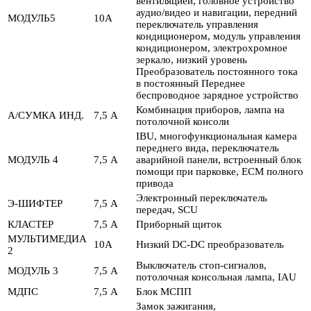
вентиляцией, головное устройство
аудио/видео и навигации, передний
МОДУЛЬ5
10А
переключатель управления
кондиционером, модуль управления
кондиционером, электрохромное
зеркало, низкий уровень
Преобразователь постоянного тока
в постоянный Переднее
беспроводное зарядное устройство
Комбинация приборов, лампа на
A/СУМКА ИНД.
7,5 А
потолочной консоли
IBU, многофункциональная камера
переднего вида, переключатель
МОДУЛЬ 4
7,5 А
аварийной панели, встроенный блок
помощи при парковке, ECM полного
привода
Электронный переключатель
Э-ШИФТЕР
7,5 А
передач, SCU
КЛАСТЕР
7,5 А
Приборный щиток
МУЛЬТИМЕДИА
10А
Низкий DC-DC преобразователь
2
Выключатель стоп-сигналов,
МОДУЛЬ 3
7,5 А
потолочная консольная лампа, IAU
МДПС
7,5 А
Блок МСПП
Замок зажигания,