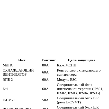
Имя
Рейтинг
Цепь защищена
МДПС
80А
Блок МСПП
ОХЛАЖДАЮЩИЙ
Контроллер охлаждающего
60А
ВЕНТИЛЯТОР
вентилятора
ЭПБ 2
60А
Модуль ESC
Соединительный блок
Б+1
60А
интенсивной терапии (IPS01,
IPS02, IPS03, IPS04, IPS05)
Соединительный блок E/R
E-CVVT
50А
(реле E-CVVT)
Соединительный блок E/R