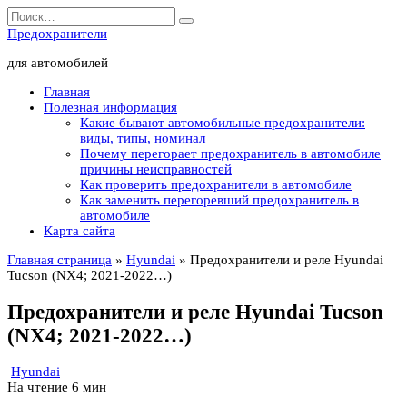
Перейти
Search
к
for:
Предохранители
содержанию
для автомобилей
Главная
Полезная информация
Какие бывают автомобильные предохранители:
виды, типы, номинал
Почему перегорает предохранитель в автомобиле
причины неисправностей
Как проверить предохранители в автомобиле
Как заменить перегоревший предохранитель в
автомобиле
Карта сайта
Главная страница
»
Hyundai
»
Предохранители и реле Hyundai
Tucson (NX4; 2021-2022…)
Предохранители и реле Hyundai Tucson
(NX4; 2021-2022…)
Hyundai
На чтение
6 мин