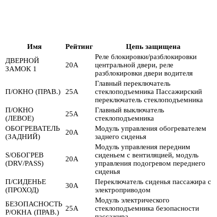
Имя
Рейтинг
Цепь защищена
Реле блокировки/разблокировки
ДВЕРНОЙ
20А
центральной двери, реле
ЗАМОК 1
разблокировки двери водителя
Главный переключатель
П/ОКНО (ПРАВ.)
25А
стеклоподъемника Пассажирский
переключатель стеклоподъемника
П/ОКНО
Главный выключатель
25А
(ЛЕВОЕ)
стеклоподъемника
ОБОГРЕВАТЕЛЬ
Модуль управления обогревателем
20А
(ЗАДНИЙ)
заднего сиденья
Модуль управления передним
S/ОБОГРЕВ
сиденьем с вентиляцией, модуль
20А
(DRV/PASS)
управления подогревом переднего
сиденья
П/СИДЕНЬЕ
Переключатель сиденья пассажира с
30А
(ПРОХОД)
электроприводом
Модуль электрического
БЕЗОПАСНОСТЬ
25А
стеклоподъемника безопасности
P/ОКНА (ПРАВ.)
пассажира