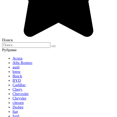
Поиск
Search
for:
Рубрики
Acura
Alfa Romeo
audi
bmw
Buick
BYD
Cadillac
Chery
Chevrolet
Chrysler
citroen
Dodge
fiat
ford