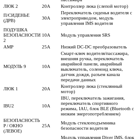
ЛЮК 2
20А
Контроллер люка (слепой мотор)
Переключатель сиденья водителя с
П/СИДЕНЬЕ
30А
электроприводом, модуль
(ДРВ)
управления IMS водителя
ПОДУШКА
БЕЗОПАСНОСТИ
10А
Модуль управления SRS
2
AMP
25А
Низкий DC-DC преобразователь
Смарт-ключ водителя/пассажира,
внешняя ручка, переключатель
аварийной панели, аварийный
МОДУЛЬ 9
10А
выключатель, соленоид ключа,
датчик дождя, разъем канала
передачи данных
Контроллер люка (стеклянный
ЛЮК 1
20А
мотор)
IBU, переключатель зажигания,
переключатель спортивного
IBU2
10А
режима, IAU, блок BLE (Bluetooth с
низким энергопотреблением)
БЕЗОПАСНОСТЬ
Модуль стеклоподъемника
P / ОКНО
25А
безопасности водителя
(ЛЕВОЕ)
Модуль управления Diver IMS, блок