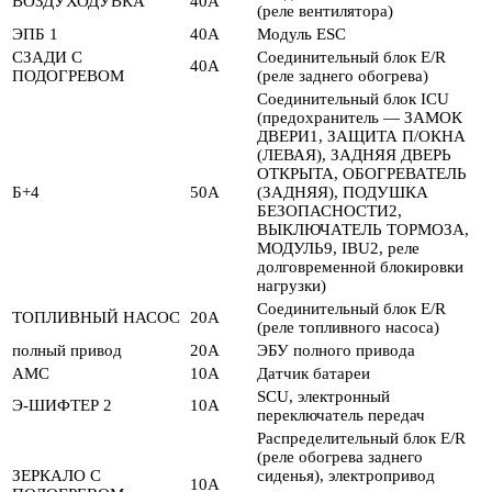
ВОЗДУХОДУВКА
40А
(реле вентилятора)
ЭПБ 1
40А
Модуль ESC
СЗАДИ С
Соединительный блок E/R
40А
ПОДОГРЕВОМ
(реле заднего обогрева)
Соединительный блок ICU
(предохранитель — ЗАМОК
ДВЕРИ1, ЗАЩИТА П/ОКНА
(ЛЕВАЯ), ЗАДНЯЯ ДВЕРЬ
ОТКРЫТА, ОБОГРЕВАТЕЛЬ
Б+4
50А
(ЗАДНЯЯ), ПОДУШКА
БЕЗОПАСНОСТИ2,
ВЫКЛЮЧАТЕЛЬ ТОРМОЗА,
МОДУЛЬ9, IBU2, реле
долговременной блокировки
нагрузки)
Соединительный блок E/R
ТОПЛИВНЫЙ НАСОС
20А
(реле топливного насоса)
полный привод
20А
ЭБУ полного привода
АМС
10А
Датчик батареи
SCU, электронный
Э-ШИФТЕР 2
10А
переключатель передач
Распределительный блок E/R
(реле обогрева заднего
ЗЕРКАЛО С
сиденья), электропривод
10А