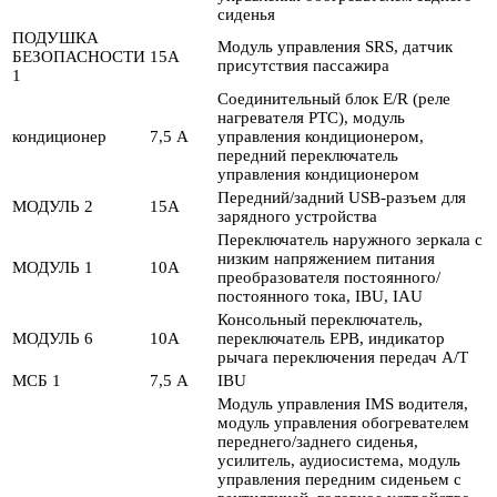
сиденья
ПОДУШКА
Модуль управления SRS, датчик
БЕЗОПАСНОСТИ
15А
присутствия пассажира
1
Соединительный блок E/R (реле
нагревателя PTC), модуль
кондиционер
7,5 А
управления кондиционером,
передний переключатель
управления кондиционером
Передний/задний USB-разъем для
МОДУЛЬ 2
15А
зарядного устройства
Переключатель наружного зеркала с
низким напряжением питания
МОДУЛЬ 1
10А
преобразователя постоянного/
постоянного тока, IBU, IAU
Консольный переключатель,
МОДУЛЬ 6
10А
переключатель EPB, индикатор
рычага переключения передач A/T
МСБ 1
7,5 А
IBU
Модуль управления IMS водителя,
модуль управления обогревателем
переднего/заднего сиденья,
усилитель, аудиосистема, модуль
управления передним сиденьем с