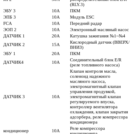
(RLY.3)
ЭБУ 3
10А
ПКМ
ЭПБ 3
10А
Модуль ESC
FCA
10А
Передний радар
ЭОП 2
10А
Электронный масляный насос
ДАТЧИК 1
20А
Катушка зажигания №1~№4
Кислородный датчик (ВВЕРХ/
ДАТЧИК 2
15А
ВНИЗ)
ЭБУ 1
20А
ПКМ
Соединительный блок E/R
ДАТЧИК4
10А
(реле топливного насоса)
Клапан контроля масла,
соленоид надежного
масляного насоса,
электромагнитный клапан
управления продувкой,
ДАТЧИК 3
10А
электромагнитный клапан
регулируемого впуска,
контроллер вентилятора
охлаждения, клапан закрытия
адсорбера, реле компрессора
кондиционера
Реле компрессора
кондиционер
10А
кондиционера