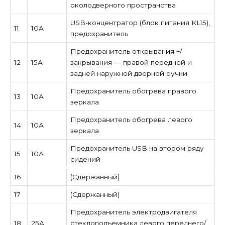
околодверного пространства
USB-концентратор (блок питания KL15),
11
10А
предохранитель
Предохранитель открывания +/
12
15А
закрывания — правой передней и
задней наружной дверной ручки
Предохранитель обогрева правого
13
10А
зеркала
Предохранитель обогрева левого
14
10А
зеркала
Предохранитель USB на втором ряду
15
10А
сидений
16
(Сдержанный)
17
(Сдержанный)
Предохранитель электродвигателя
18
25А
стеклоподъемника левого переднего/