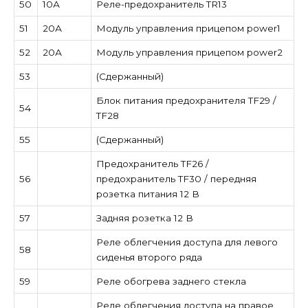
50
10А
Реле-предохранитель TR13
51
20А
Модуль управления прицепом power1
52
20А
Модуль управления прицепом power2
53
(Сдержанный)
Блок питания предохранителя TF29 /
54
TF28
55
(Сдержанный)
Предохранитель TF26 /
56
предохранитель TF30 / передняя
розетка питания 12 В
57
Задняя розетка 12 В
Реле облегчения доступа для левого
58
сиденья второго ряда
59
Реле обогрева заднего стекла
Реле облегчения доступа на правое