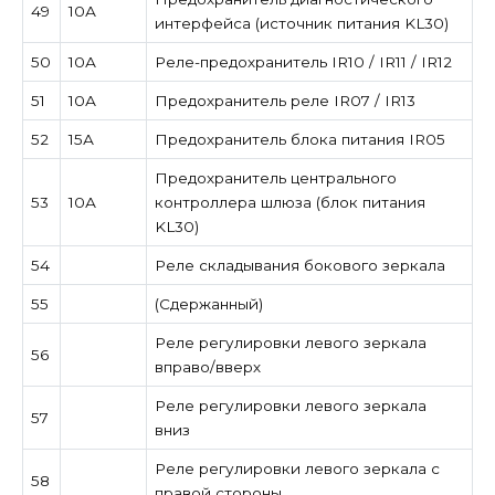
49
10А
интерфейса (источник питания KL30)
50
10А
Реле-предохранитель IR10 / IR11 / IR12
51
10А
Предохранитель реле IR07 / IR13
52
15А
Предохранитель блока питания IR05
Предохранитель центрального
53
10А
контроллера шлюза (блок питания
KL30)
54
Реле складывания бокового зеркала
55
(Сдержанный)
Реле регулировки левого зеркала
56
вправо/вверх
Реле регулировки левого зеркала
57
вниз
Реле регулировки левого зеркала с
58
правой стороны