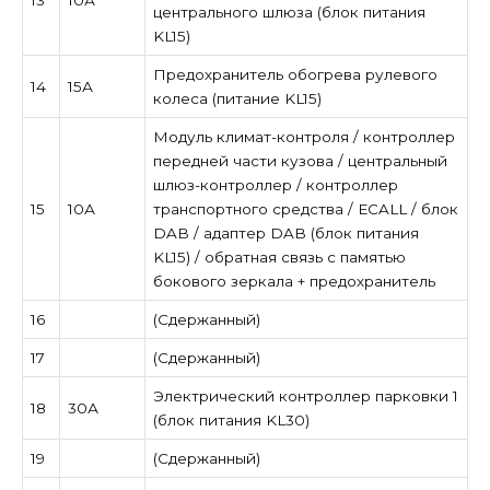
центрального шлюза (блок питания
KL15)
Предохранитель обогрева рулевого
14
15А
колеса (питание KL15)
Модуль климат-контроля / контроллер
передней части кузова / центральный
шлюз-контроллер / контроллер
15
10А
транспортного средства / ECALL / блок
DAB / адаптер DAB (блок питания
KL15) / обратная связь с памятью
бокового зеркала + предохранитель
16
(Сдержанный)
17
(Сдержанный)
Электрический контроллер парковки 1
18
30А
(блок питания KL30)
19
(Сдержанный)