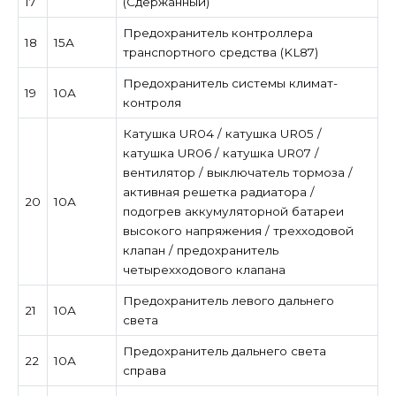
17
(Сдержанный)
Предохранитель контроллера
18
15А
транспортного средства (KL87)
Предохранитель системы климат-
19
10А
контроля
Катушка UR04 / катушка UR05 /
катушка UR06 / катушка UR07 /
вентилятор / выключатель тормоза /
активная решетка радиатора /
20
10А
подогрев аккумуляторной батареи
высокого напряжения / трехходовой
клапан / предохранитель
четырехходового клапана
Предохранитель левого дальнего
21
10А
света
Предохранитель дальнего света
22
10А
справа