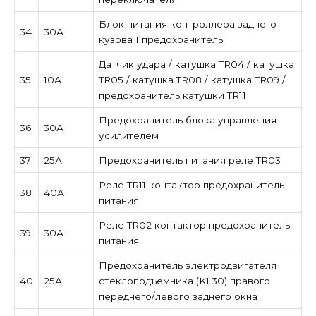
Блок питания контроллера заднего
34
30А
кузова 1 предохранитель
Датчик удара / катушка TR04 / катушка
35
10А
TR05 / катушка TR08 / катушка TR09 /
предохранитель катушки TR11
Предохранитель блока управления
36
30А
усилителем
37
25А
Предохранитель питания реле TR03
Реле TR11 контактор предохранитель
38
40А
питания
Реле TR02 контактор предохранитель
39
30А
питания
Предохранитель электродвигателя
40
25А
стеклоподъемника (KL30) правого
переднего/левого заднего окна