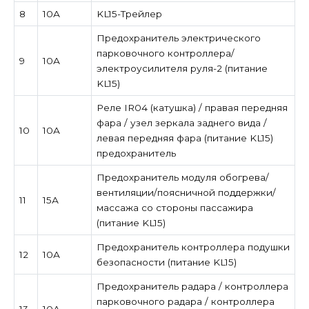
8
10А
KL15-Трейлер
Предохранитель электрического
парковочного контроллера/
9
10А
электроусилителя руля-2 (питание
KL15)
Реле IR04 (катушка) / правая передняя
фара / узел зеркала заднего вида /
10
10А
левая передняя фара (питание KL15)
предохранитель
Предохранитель модуля обогрева/
вентиляции/поясничной поддержки/
11
15А
массажа со стороны пассажира
(питание KL15)
Предохранитель контроллера подушки
12
10А
безопасности (питание KL15)
Предохранитель радара / контроллера
парковочного радара / контроллера
13
10А