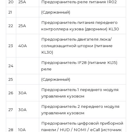
20
25А
Предохранитель реле питания IR02
21
(Сдержанный)
Предохранитель питания переднего
22
25А
контроллера кузова (дворники) KL30
Предохранитель двигателя люка/
23
40А
солнцезащитной шторки (питание
KL30)
Предохранитель IF28 (питание KL15)
24
реле
25
(Сдержанный)
Предохранитель 1 переднего модуля
26
30А
управления кузовом
Предохранитель 2 переднего модуля
27
30А
управления кузовом
Предохранитель цифровой приборной
28
10А
панели / HUD / NOMI / eCall (источник