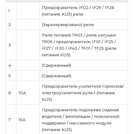
Предохранитель IF02 / IF29 ​​/ IF26
1
(питание KL15) реле
2
(Зарезервировано) реле
Реле питания TR03 / реле катушки
TR06 / предохранитель IF01 / IF25 /
3
IF27 / IF30 / IF43 / TF01 / TF25 (реле
питания KL15)
4
(Сдержанный)
5
(Сдержанный)
Предохранитель усилителя тормозов/
6
10А
электроусилителя руля-1 (питание
KL15)
Предохранитель подогрева сиденья
водителя / вентиляции / поясничной
7
15А
поддержки / массажного модуля
(питание KL15)