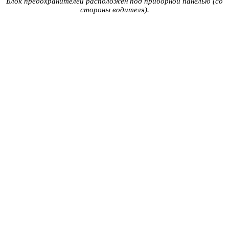
Блок предохранителей расположен под приборной панелью (со
стороны водителя).