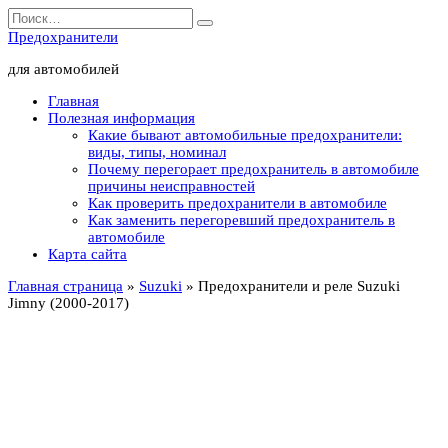
Перейти
Search
к
for:
Предохранители
содержанию
для автомобилей
Главная
Полезная информация
Какие бывают автомобильные предохранители:
виды, типы, номинал
Почему перегорает предохранитель в автомобиле
причины неисправностей
Как проверить предохранители в автомобиле
Как заменить перегоревший предохранитель в
автомобиле
Карта сайта
Главная страница
»
Suzuki
»
Предохранители и реле Suzuki
Jimny (2000-2017)