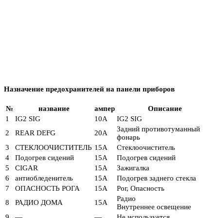
Назначение предохранителей на панели приборов
№
название
ампер
Описание
1
IG2 SIG
10А
IG2 SIG
Задний противотуманный
2
REAR DEFG
20А
фонарь
3
СТЕКЛООЧИСТИТЕЛЬ
15А
Стеклоочиститель
4
Подогрев сидений
15А
Подогрев сидений
5
CIGAR
15А
Зажигалка
6
антиобледенитель
15А
Подогрев заднего стекла
7
ОПАСНОСТЬ РОГА
15А
Рог, Опасность
Радио
8
РАДИО ДОМА
15А
Внутреннее освещение
9
—
—
Не используется