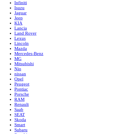
Infiniti
Isuzu
Jaguar
Jeep
KIA
Lancia
Land Rover
Lexus
Lincoln
Mazda
Mercedes-Benz
MG
Mitsubishi
Nio
nissan
Opel
Peugeot
Pontiac
Porsche
RAM
Renault
Saab
SEAT
Skoda
Smart
Subaru