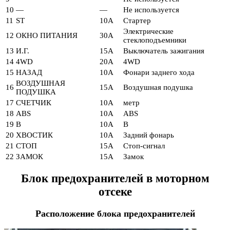
10
—
—
Не используется
11
ST
10А
Стартер
Электрические
12
ОКНО ПИТАНИЯ
30А
стеклоподъемники
13
И.Г.
15А
Выключатель зажигания
14
4WD
20А
4WD
15
НАЗАД
10А
Фонари заднего хода
ВОЗДУШНАЯ
16
15А
Воздушная подушка
ПОДУШКА
17
СЧЕТЧИК
10А
метр
18
ABS
10А
ABS
19
В
10А
В
20
ХВОСТИК
10А
Задний фонарь
21
СТОП
15А
Стоп-сигнал
22
ЗАМОК
15А
Замок
Блок предохранителей в моторном
отсеке
Расположение блока предохранителей