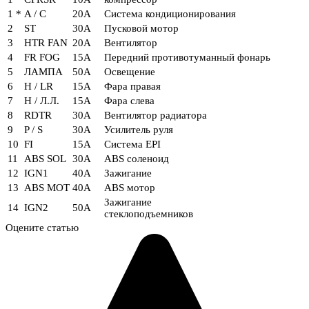
1 *
A / C
20А
Система кондиционирования
2
ST
30А
Пусковой мотор
3
HTR FAN
20А
Вентилятор
4
FR FOG
15А
Передний противотуманный фонарь
5
ЛАМПА
50А
Освещение
6
H / LR
15А
Фара правая
7
Н / Л.Л.
15А
Фара слева
8
RDTR
30А
Вентилятор радиатора
9
P / S
30А
Усилитель руля
10
FI
15А
Система EPI
11
ABS SOL
30А
ABS соленоид
12
IGN1
40А
Зажигание
13
ABS MOT
40А
ABS мотор
Зажигание
14
IGN2
50А
стеклоподъемников
Оцените статью