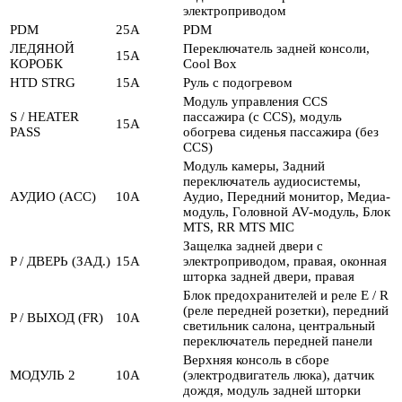
электроприводом
PDM
25А
PDM
ЛЕДЯНОЙ
Переключатель задней консоли,
15А
КОРОБК
Cool Box
HTD STRG
15А
Руль с подогревом
Модуль управления CCS
S / HEATER
пассажира (с CCS), модуль
15А
PASS
обогрева сиденья пассажира (без
CCS)
Модуль камеры, Задний
переключатель аудиосистемы,
АУДИО (ACC)
10А
Аудио, Передний монитор, Медиа-
модуль, Головной AV-модуль, Блок
MTS, RR MTS MIC
Защелка задней двери с
P / ДВЕРЬ (ЗАД.)
15А
электроприводом, правая, оконная
шторка задней двери, правая
Блок предохранителей и реле E / R
(реле передней розетки), передний
P / ВЫХОД (FR)
10А
светильник салона, центральный
переключатель передней панели
Верхняя консоль в сборе
МОДУЛЬ 2
10А
(электродвигатель люка), датчик
дождя, модуль задней шторки