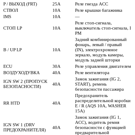
P / ВЫХОД (FRT)
25А
Реле гнезда ACC
СТВОЛ
10А
Реле крышки багажника
IMS
10А
—
Реле стоп-сигнала,
СТОП LP
10А
выключатель стоп-сигнала, I
PM
Задний комбинированный
фонарь, левый / правый
B / UP LP
10А
(IN), электрохромное
зеркало, модуль камеры,
модуль задней шторки
ECU
30А
Реле управления двигателем
ВОЗДУХОДУВКА
40А
Реле вентилятора
Замок зажигания (IG 2,
IGN SW 2 (ПРОПУСК
40А
START), ремень
БЕЗОПАСНОСТИ)
безопасности пассажира
Предохранитель
распределительной коробки
RR HTD
40А
E / R (AQS 10A, WASHER
15A)
Замок зажигания (IG 1,
ACC), водитель ремня
IGN SW 1 (DRV
40А
безопасности с функцией
ПРЕДОХРАНИТЕЛЯ)
предварительной