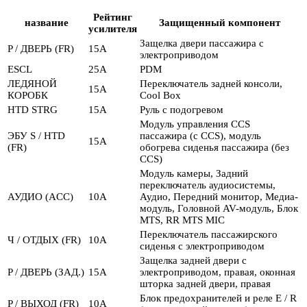
Рейтинг
название
Защищенный компонент
усилителя
Защелка двери пассажира с
P / ДВЕРЬ (FR)
15А
электроприводом
ESCL
25А
PDM
ЛЕДЯНОЙ
Переключатель задней консоли,
15А
КОРОБК
Cool Box
HTD STRG
15А
Руль с подогревом
Модуль управления CCS
ЭБУ S / HTD
пассажира (с CCS), модуль
15А
(FR)
обогрева сиденья пассажира (без
CCS)
Модуль камеры, Задний
переключатель аудиосистемы,
АУДИО (ACC)
10А
Аудио, Передний монитор, Медиа-
модуль, Головной AV-модуль, Блок
MTS, RR MTS MIC
Переключатель пассажирского
Ч / ОТДЫХ (FR)
10А
сиденья с электроприводом
Защелка задней двери с
P / ДВЕРЬ (ЗАД.)
15А
электроприводом, правая, оконная
шторка задней двери, правая
Блок предохранителей и реле E / R
P / ВЫХОД (FR)
10А