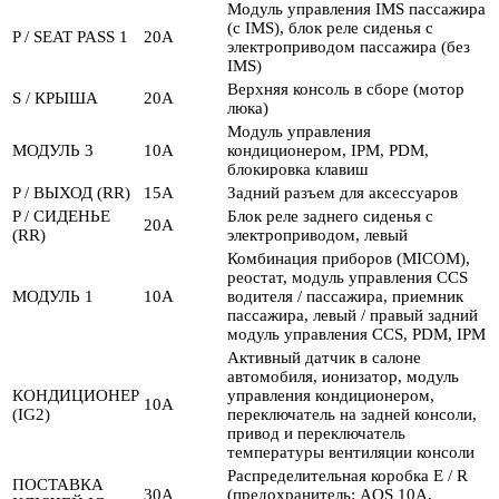
Модуль управления IMS пассажира
(с IMS), блок реле сиденья с
P / SEAT PASS 1
20А
электроприводом пассажира (без
IMS)
Верхняя консоль в сборе (мотор
S / КРЫША
20А
люка)
Модуль управления
МОДУЛЬ 3
10А
кондиционером, IPM, PDM,
блокировка клавиш
P / ВЫХОД (RR)
15А
Задний разъем для аксессуаров
P / СИДЕНЬЕ
Блок реле заднего сиденья с
20А
(RR)
электроприводом, левый
Комбинация приборов (MICOM),
реостат, модуль управления CCS
МОДУЛЬ 1
10А
водителя / пассажира, приемник
пассажира, левый / правый задний
модуль управления CCS, PDM, IPM
Активный датчик в салоне
автомобиля, ионизатор, модуль
КОНДИЦИОНЕР
управления кондиционером,
10А
(IG2)
переключатель на задней консоли,
привод и переключатель
температуры вентиляции консоли
Распределительная коробка E / R
ПОСТАВКА
30А
(предохранитель: AQS 10A,