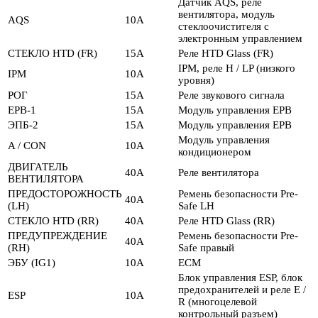
Датчик AQS, реле
вентилятора, модуль
AQS
10А
стеклоочистителя с
электронным управлением
СТЕКЛО HTD (FR)
15А
Реле HTD Glass (FR)
IPM, реле H / LP (низкого
IPM
10А
уровня)
РОГ
15А
Реле звукового сигнала
EPB-1
15А
Модуль управления EPB
ЭПБ-2
15А
Модуль управления EPB
Модуль управления
A / CON
10А
кондиционером
ДВИГАТЕЛЬ
40А
Реле вентилятора
ВЕНТИЛЯТОРА
ПРЕДОСТОРОЖНОСТЬ
Ремень безопасности Pre-
40А
(LH)
Safe LH
СТЕКЛО HTD (RR)
40А
Реле HTD Glass (RR)
ПРЕДУПРЕЖДЕНИЕ
Ремень безопасности Pre-
40А
(RH)
Safe правый
ЭБУ (IG1)
10А
ECM
Блок управления ESP, блок
предохранителей и реле E /
ESP
10А
R (многоцелевой
контрольный разъем)