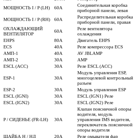
Соединительная коробка
МОЩНОСТЬ I / P (LH)
60А
приборной панели, левая
Распределительная коробка
МОЩНОСТЬ I / P (RH)
60А
приборной панели, правая
ОХЛАЖДАЮЩИЙ
Реле вентилятора
60А
ВЕНТИЛЯТОР
охлаждения
EHPS
80А
Двигатель EHPS
ECS
40А
Реле компрессора ECS
АМП-1
40А
AV JBLAMP
АМП-2
30А
AMP
ESCL (ACC)
30А
Реле ESCL (ACC)
Модуль управления ESP,
ESP-1
30А
многоцелевой контрольный
разъем
ESP-2
30А
Модуль управления ESP
ESCL (IGNI)
30А
ESCL (IGN1) Реле
ESCL (IGN2)
30А
ESCL (IGN2) Реле
Клапан поясничной опоры
водителя, модуль
P / СИДЕНЬЕ (FR-LH)
30А
управления IMS водителя,
переключатель поясничной
опоры водителя
ШАЙБА Н / НД
20А
Реле омывателя фар