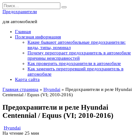
Перейти
Search
к
for:
Предохранители
содержанию
для автомобилей
Главная
Полезная информация
Какие бывают автомобильные предохранители:
виды, типы, номинал
Почему перегорает предохранитель в автомобиле
причины неисправностей
Как проверить предохранители в автомобиле
Как заменить перегоревший предохранитель в
автомобиле
Карта сайта
Главная страница
»
Hyundai
»
Предохранители и реле Hyundai
Centennial / Equus (VI; 2010-2016)
Предохранители и реле Hyundai
Centennial / Equus (VI; 2010-2016)
Hyundai
На чтение
25 мин