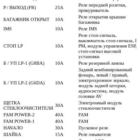
Реле передней розетки,
P / ВЫХОД (FR)
25А
прикуриватель
Реле открытия крышки
БАГАЖНИК ОТКРЫТ
10А
багажника
IMS
10А
Реле IMS
Реле стоп-сигнала,
выключатель стоп-сигнала, I
СТОП LP
10А
PM, модуль управления ESP,
стоп-сигнал высокой
установки
Б / УП LP-1 (G8BA)
10А
Реле резервной лампы
Задний комбинированный
фонарь, левый / правый,
электрохромное зеркало,
Б / УП LP-2 (G6DA)
10А
модуль задней шторки,
аудиосистема, модуль
головки AV
ЩЕТКА
Электронный модуль
30А
СТЕКЛООЧИСТИТЕЛЯ
стеклоочистителя
FAM POWER-2
40А
FAM
FAM POWER-1
40А
FAM
НАЧАЛО
30А
Пусковое реле
ШАЙБА
15А
Реле омывателя