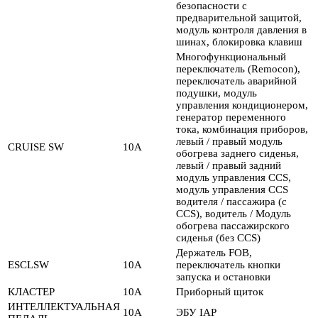
безопасности с
предварительной защитой,
модуль контроля давления в
шинах, блокировка клавиш
Многофункциональный
переключатель (Remocon),
переключатель аварийной
подушки, модуль
управления кондиционером,
генератор переменного
тока, комбинация приборов,
левый / правый модуль
CRUISE SW
10А
обогрева заднего сиденья,
левый / правый задний
модуль управления CCS,
модуль управления CCS
водителя / пассажира (с
CCS), водитель / Модуль
обогрева пассажирского
сиденья (без CCS)
Держатель FOB,
ESCLSW
10А
переключатель кнопки
запуска и остановки
КЛАСТЕР
10А
Приборный щиток
ИНТЕЛЛЕКТУАЛЬНАЯ
10А
ЭБУ IAP