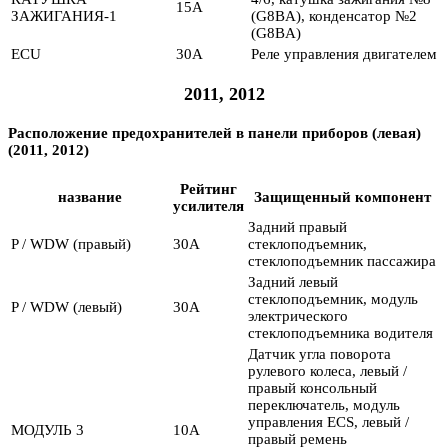
15А
ЗАЖИГАНИЯ-1
(G8BA), конденсатор №2
(G8BA)
ECU
30А
Реле управления двигателем
2011, 2012
Расположение предохранителей в панели приборов (левая)
(2011, 2012)
Рейтинг
название
Защищенный компонент
усилителя
Задний правый
P / WDW (правый)
30А
стеклоподъемник,
стеклоподъемник пассажира
Задний левый
стеклоподъемник, модуль
P / WDW (левый)
30А
электрического
стеклоподъемника водителя
Датчик угла поворота
рулевого колеса, левый /
правый консольный
переключатель, модуль
управления ECS, левый /
МОДУЛЬ 3
10А
правый ремень