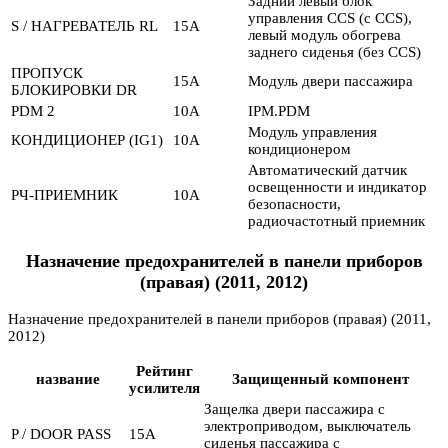
Задний левый блок
управления CCS (с CCS),
S / НАГРЕВАТЕЛЬ RL
15А
левый модуль обогрева
заднего сиденья (без CCS)
ПРОПУСК
15А
Модуль двери пассажира
БЛОКИРОВКИ DR
PDM 2
10А
IPM.PDM
Модуль управления
КОНДИЦИОНЕР (IG1)
10А
кондиционером
Автоматический датчик
освещенности и индикатор
РЧ-ПРИЕМНИК
10А
безопасности,
радиочастотный приемник
Назначение предохранителей в панели приборов
(правая) (2011, 2012)
Назначение предохранителей в панели приборов (правая) (2011,
2012)
Рейтинг
название
Защищенный компонент
усилителя
Защелка двери пассажира с
электроприводом, выключатель
P / DOOR PASS
15А
сиденья пассажира с