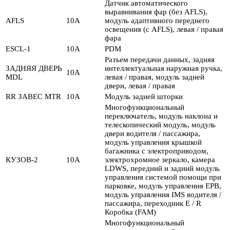
Датчик автоматического
выравнивания фар (без AFLS),
AFLS
10А
модуль адаптивного переднего
освещения (с AFLS), левая / правая
фара
ESCL-1
10А
PDM
Разъем передачи данных, задняя
ЗАДНЯЯ ДВЕРЬ
интеллектуальная наружная ручка,
10А
MDL
левая / правая, модуль задней
двери, левая / правая
RR ЗАВЕС MTR
10А
Модуль задней шторки
Многофункциональный
переключатель, модуль наклона и
телескопический модуль, модуль
двери водителя / пассажира,
модуль управления крышкой
багажника с электроприводом,
КУЗОВ-2
10А
электрохромное зеркало, камера
LDWS, передний и задний модуль
управления системой помощи при
парковке, модуль управления EPB,
модуль управления IMS водителя /
пассажира, переходник E / R
Коробка (FAM)
Многофункциональный