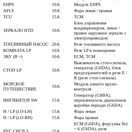
EHPS
10А
Модуль EHPS
AFLS
10А
Фара левая / правая
TCU
15А
TCM
Блок управления
кондиционером, левое /
ЗЕРКАЛО HTD
10А
правое наружное зеркало с
электроприводом
ТОПЛИВНЫЙ НАСОС
20А
Реле топливного насоса
КОМНАТА LP
10А
Реле LP в помещении
ЭБУ (B +)
10А
ECM, TCM
Выключатель стоп-сигнала,
генератор (G6DA), блок
СТОП LP
10А
предохранителей и реле E /
R (реле стоп-сигнала)
МОРСКОЕ
Модуль умного круиз-
10А
ПУТЕШЕСТВИЕ
контроля
Генератор (G8BA),
ИНГИБИТОР SW
15А
переключатель диапазонов
коробки передач (G6DA)
H / LP (LO-LH)
15А
Фара левая
H / LP (LO-RH)
15А
Фара правая
ECM (G6DA), форсунка №1
~ 6 (G6DA), реле
РУС СНСР-3
15А