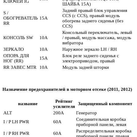
КЛЮЧЕЙ IG
ШАЙБА 15A)
Задний правый блок управления
S /
CCS (с CCS), правый модуль
ОБОГРЕВАТЕЛЬ
15А
обогрева заднего сиденья (без
RR
CCS)
Консольный переключатель, левый
КОНСОЛЬ SW
10А
/ правый, модуль массажа, модуль
вибратора
ЗЕРКАЛО
10А
Наружное зеркало LH / RH
ОПОРА ДЛЯ
Блок реле заднего сиденья с
15А
НОГ (RR)
электроприводом, правый
RR ЗАВЕС MTR
10А
Модуль задней шторки
Назначение предохранителей в моторном отсеке (2011, 2012)
Рейтинг
название
Защищенный компонент
усилителя
ALT
200А
Генератор
Соединительная коробка
I / P LH PWR
60А
приборной панели, левая
Распределительная коробка
I / P RH PWR
60А
приборной панели, правая