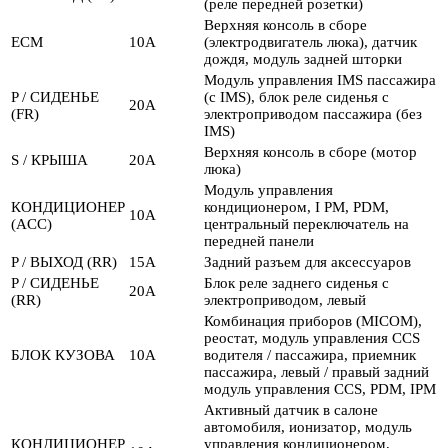
(реле передней розетки)
Верхняя консоль в сборе
ECM
10А
(электродвигатель люка), датчик
дождя, модуль задней шторки
Модуль управления IMS пассажира
P / СИДЕНЬЕ
(с IMS), блок реле сиденья с
20А
(FR)
электроприводом пассажира (без
IMS)
Верхняя консоль в сборе (мотор
S / КРЫША
20А
люка)
Модуль управления
КОНДИЦИОНЕР
кондиционером, I PM, PDM,
10А
(ACC)
центральный переключатель на
передней панели
P / ВЫХОД (RR)
15А
Задний разъем для аксессуаров
P / СИДЕНЬЕ
Блок реле заднего сиденья с
20А
(RR)
электроприводом, левый
Комбинация приборов (MICOM),
реостат, модуль управления CCS
БЛОК КУЗОВА
10А
водителя / пассажира, приемник
пассажира, левый / правый задний
модуль управления CCS, PDM, IPM
Активный датчик в салоне
автомобиля, ионизатор, модуль
КОНДИЦИОНЕР
управления кондиционером,