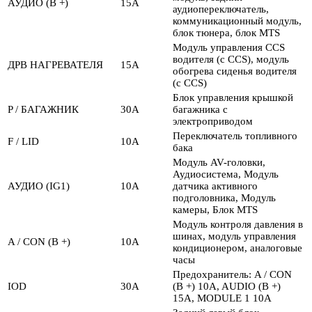
АУДИО (B +)
15А
аудиопереключатель,
коммуникационный модуль,
блок тюнера, блок MTS
Модуль управления CCS
водителя (с CCS), модуль
ДРВ НАГРЕВАТЕЛЯ
15А
обогрева сиденья водителя
(с CCS)
Блок управления крышкой
P / БАГАЖНИК
30А
багажника с
электроприводом
Переключатель топливного
F / LID
10А
бака
Модуль AV-головки,
Аудиосистема, Модуль
АУДИО (IG1)
10А
датчика активного
подголовника, Модуль
камеры, Блок MTS
Модуль контроля давления в
шинах, модуль управления
A / CON (B +)
10А
кондиционером, аналоговые
часы
Предохранитель: A / CON
IOD
30А
(B +) 10A, AUDIO (B +)
15A, MODULE 1 10A