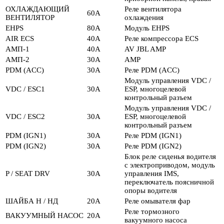
ОХЛАЖДАЮЩИЙ
Реле вентилятора
60А
ВЕНТИЛЯТОР
охлаждения
EHPS
80А
Модуль EHPS
AIR ECS
40А
Реле компрессора ECS
АМП-1
40А
AV JBL AMP
АМП-2
30А
AMP
PDM (ACC)
30А
Реле PDM (ACC)
Модуль управления VDC /
VDC / ESC1
30А
ESP, многоцелевой
контрольный разъем
Модуль управления VDC /
VDC / ESC2
30А
ESP, многоцелевой
контрольный разъем
PDM (IGN1)
30А
Реле PDM (IGN1)
PDM (IGN2)
30А
Реле PDM (IGN2)
Блок реле сиденья водителя
с электроприводом, модуль
P / SEAT DRV
30А
управления IMS,
переключатель поясничной
опоры водителя
ШАЙБА Н / НД
20А
Реле омывателя фар
Реле тормозного
ВАКУУМНЫЙ НАСОС
20А
вакуумного насоса