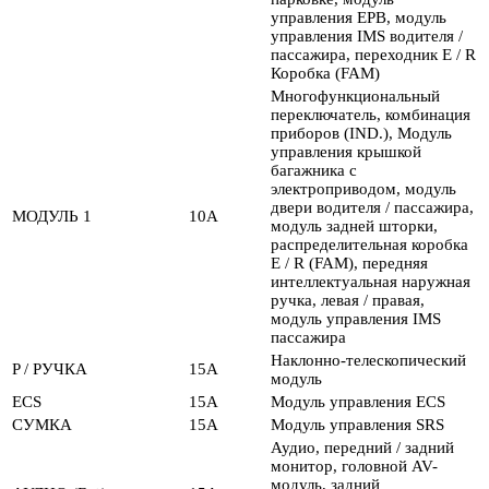
управления EPB, модуль
управления IMS водителя /
пассажира, переходник E / R
Коробка (FAM)
Многофункциональный
переключатель, комбинация
приборов (IND.), Модуль
управления крышкой
багажника с
электроприводом, модуль
двери водителя / пассажира,
МОДУЛЬ 1
10А
модуль задней шторки,
распределительная коробка
E / R (FAM), передняя
интеллектуальная наружная
ручка, левая / правая,
модуль управления IMS
пассажира
Наклонно-телескопический
P / РУЧКА
15А
модуль
ECS
15А
Модуль управления ECS
СУМКА
15А
Модуль управления SRS
Аудио, передний / задний
монитор, головной AV-
модуль, задний