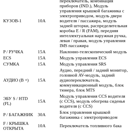
переключатель, комбинация
приборов (IND.), Модуль
управления крышкой багажника с
электроприводом, модуль двери
КУЗОВ-1
10А
водителя / пассажира, модуль
задней шторки, распределительная
коробка E / R (FAM), передняя
интеллектуальная наружная ручка,
левая / правая, модуль управления
IMS пассажира
P / РУЧКА
15А
Наклонно-телескопический модуль
ECS
15А
Модуль управления ECS
СУМКА
15А
Модуль управления SRS
Аудио, передний / задний монитор,
головной AV-модуль, задний
АУДИО (B +)
15А
аудиопереключатель,
коммуникационный модуль, блок
тюнера, блок MTS
Модуль управления CCS водителя
ЭБУ S / HTD
15А
(с CCS), модуль обогрева сиденья
(FL)
водителя (с CCS)
Блок управления крышкой
P / БАГАЖНИК
30А
багажника с электроприводом
F / КРЫШКА
10А
Переключатель топливного бака
ОТКРЫТА