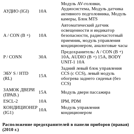
Модуль AV-головки,
Аудиосистема, Модуль датчика
АУДИО (IGI)
10А
активного подголовника, Модуль
камеры, Блок MTS
Автоматический датчик
освещенности и индикатор
A / CON (B +)
10А
безопасности, радиочастотный
приемник, модуль управления
кондиционером, аналоговые часы
Предохранитель: A / CON (B +)
P / CONN
30А
10A, AUDIO (B +) 15A, BODY
UNIT-1 10A
Задний левый блок управления
ЭБУ S / HTD
CCS (с CCS), левый модуль
15А
(RL)
обогрева заднего сиденья (без
CCS)
ЗАМОК ДВЕРИ
15А
Модуль двери пассажира
(ПРАВ.)
ESCL-2
10А
IPM, PDM
КОНДИЦИОНЕР
Модуль управления
10А
(IG1)
кондиционером
Расположение предохранителей в панели приборов (правая)
(2010 г.)