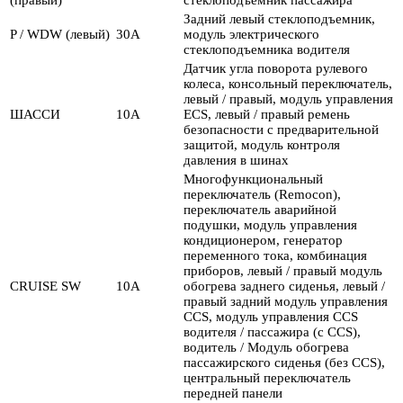
(правый)
стеклоподъемник пассажира
Задний левый стеклоподъемник,
P / WDW (левый)
30А
модуль электрического
стеклоподъемника водителя
Датчик угла поворота рулевого
колеса, консольный переключатель,
левый / правый, модуль управления
ШАССИ
10А
ECS, левый / правый ремень
безопасности с предварительной
защитой, модуль контроля
давления в шинах
Многофункциональный
переключатель (Remocon),
переключатель аварийной
подушки, модуль управления
кондиционером, генератор
переменного тока, комбинация
приборов, левый / правый модуль
CRUISE SW
10А
обогрева заднего сиденья, левый /
правый задний модуль управления
CCS, модуль управления CCS
водителя / пассажира (с CCS),
водитель / Модуль обогрева
пассажирского сиденья (без CCS),
центральный переключатель
передней панели