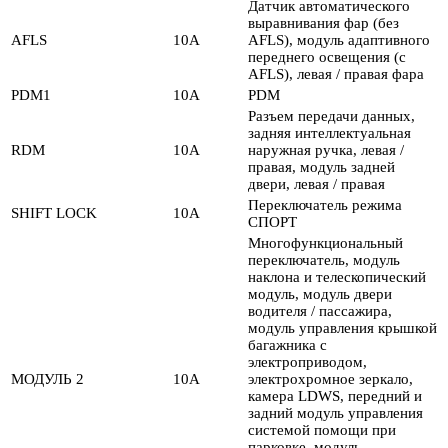
Датчик автоматического
выравнивания фар (без
AFLS
10А
AFLS), модуль адаптивного
переднего освещения (с
AFLS), левая / правая фара
PDM1
10А
PDM
Разъем передачи данных,
задняя интеллектуальная
RDM
10А
наружная ручка, левая /
правая, модуль задней
двери, левая / правая
Переключатель режима
SHIFT LOCK
10А
СПОРТ
Многофункциональный
переключатель, модуль
наклона и телескопический
модуль, модуль двери
водителя / пассажира,
модуль управления крышкой
багажника с
электроприводом,
МОДУЛЬ 2
10А
электрохромное зеркало,
камера LDWS, передний и
задний модуль управления
системой помощи при
парковке, модуль