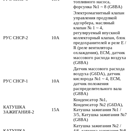
топливного насоса,
форсунка №1 ~ 8 (G8BA)
Электромагнитный клапан
управления продувкой
адсорбера, масляный
клапан № 1 ~ 4,
регулируемый впускной
РУС СНСР-2
10А
коллекторный клапан, блок
предохранителей и реле E /
R (реле вентилятора
охлаждения), ECM, датчик
массового расхода воздуха
(G8BA)
Датчик массового расхода
воздуха (G6DA), датчик
кислорода №1 ~ 4, ECM,
РУС СНСР-1
10А
датчик положения
распределительного вала
(G8BA)
Конденсатор №1,
Конденсатор №2 (G6DA),
КАТУШКА
15А
Катушка зажигания №1 /
ЗАЖИГАНИЯ-2
3/5, Катушка зажигания №7
(G8BA)
Катушка зажигания №2 /
КАТУШКА
4/6, катушка зажигания №8