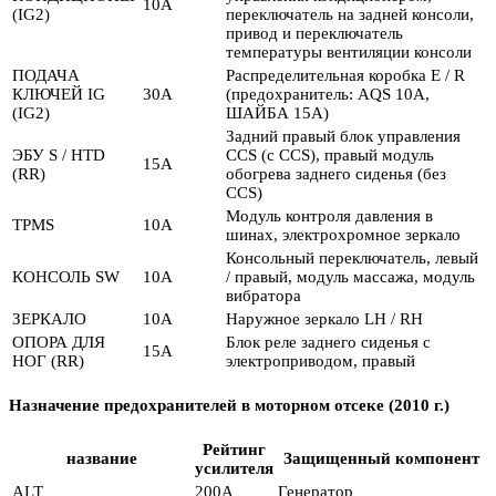
10А
(IG2)
переключатель на задней консоли,
привод и переключатель
температуры вентиляции консоли
ПОДАЧА
Распределительная коробка E / R
КЛЮЧЕЙ IG
30А
(предохранитель: AQS 10A,
(IG2)
ШАЙБА 15A)
Задний правый блок управления
ЭБУ S / HTD
CCS (с CCS), правый модуль
15А
(RR)
обогрева заднего сиденья (без
CCS)
Модуль контроля давления в
TPMS
10А
шинах, электрохромное зеркало
Консольный переключатель, левый
КОНСОЛЬ SW
10А
/ правый, модуль массажа, модуль
вибратора
ЗЕРКАЛО
10А
Наружное зеркало LH / RH
ОПОРА ДЛЯ
Блок реле заднего сиденья с
15А
НОГ (RR)
электроприводом, правый
Назначение предохранителей в моторном отсеке (2010 г.)
Рейтинг
название
Защищенный компонент
усилителя
ALT
200А
Генератор