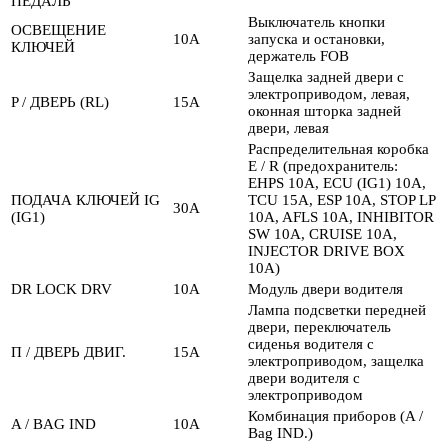
ПЕДАЛЬ
Выключатель кнопки
ОСВЕЩЕНИЕ
10А
запуска и остановки,
КЛЮЧЕЙ
держатель FOB
Защелка задней двери с
электроприводом, левая,
P / ДВЕРЬ (RL)
15А
оконная шторка задней
двери, левая
Распределительная коробка
E / R (предохранитель:
EHPS 10A, ECU (IG1) 10A,
ПОДАЧА КЛЮЧЕЙ IG
TCU 15A, ESP 10A, STOP LP
30А
(IG1)
10A, AFLS 10A, INHIBITOR
SW 10A, CRUISE 10A,
INJECTOR DRIVE BOX
10A)
DR LOCK DRV
10А
Модуль двери водителя
Лампа подсветки передней
двери, переключатель
сиденья водителя с
П / ДВЕРЬ ДВИГ.
15А
электроприводом, защелка
двери водителя с
электроприводом
Комбинация приборов (A /
A / BAG IND
10А
Bag IND.)