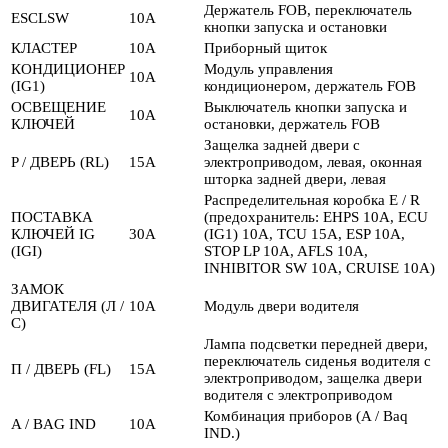
Держатель FOB, переключатель
ESCLSW
10А
кнопки запуска и остановки
КЛАСТЕР
10А
Приборный щиток
КОНДИЦИОНЕР
Модуль управления
10А
(IG1)
кондиционером, держатель FOB
ОСВЕЩЕНИЕ
Выключатель кнопки запуска и
10А
КЛЮЧЕЙ
остановки, держатель FOB
Защелка задней двери с
P / ДВЕРЬ (RL)
15А
электроприводом, левая, оконная
шторка задней двери, левая
Распределительная коробка E / R
ПОСТАВКА
(предохранитель: EHPS 10A, ECU
КЛЮЧЕЙ IG
30А
(IG1) 10A, TCU 15A, ESP 10A,
(IGI)
STOP LP 10A, AFLS 10A,
INHIBITOR SW 10A, CRUISE 10A)
ЗАМОК
ДВИГАТЕЛЯ (Л /
10А
Модуль двери водителя
С)
Лампа подсветки передней двери,
переключатель сиденья водителя с
П / ДВЕРЬ (FL)
15А
электроприводом, защелка двери
водителя с электроприводом
Комбинация приборов (A / Baq
A / BAG IND
10А
IND.)