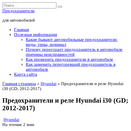
Перейти
Search
к
for:
Предохранители
содержанию
для автомобилей
Главная
Полезная информация
Какие бывают автомобильные предохранители:
виды, типы, номинал
Почему перегорает предохранитель в автомобиле
причины неисправностей
Как проверить предохранители в автомобиле
Как заменить перегоревший предохранитель в
автомобиле
Карта сайта
Главная страница
»
Hyundai
»
Предохранители и реле Hyundai
i30 (GD; 2012-2017)
Предохранители и реле Hyundai i30 (GD;
2012-2017)
Hyundai
На чтение
2 мин