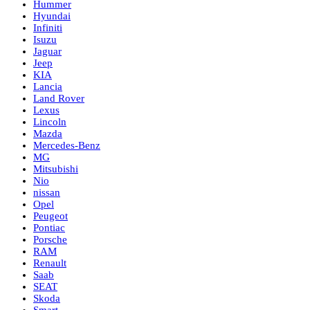
Hummer
Hyundai
Infiniti
Isuzu
Jaguar
Jeep
KIA
Lancia
Land Rover
Lexus
Lincoln
Mazda
Mercedes-Benz
MG
Mitsubishi
Nio
nissan
Opel
Peugeot
Pontiac
Porsche
RAM
Renault
Saab
SEAT
Skoda