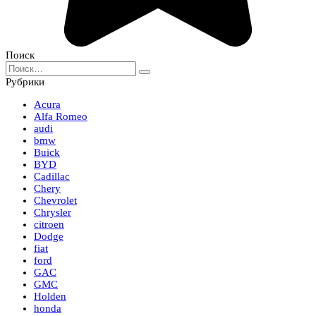
Поиск
Search
for:
Рубрики
Acura
Alfa Romeo
audi
bmw
Buick
BYD
Cadillac
Chery
Chevrolet
Chrysler
citroen
Dodge
fiat
ford
GAC
GMC
Holden
honda