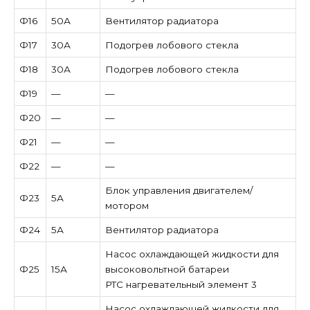
Ф16
50А
Вентилятор радиатора
Ф17
30А
Подогрев лобового стекла
Ф18
30А
Подогрев лобового стекла
Ф19
—
—
Ф20
—
—
Ф21
—
—
Ф22
—
—
Блок управления двигателем/
Ф23
5А
мотором
Ф24
5А
Вентилятор радиатора
Насос охлаждающей жидкости для
Ф25
15А
высоковольтной батареи
PTC нагревательный элемент 3
Насос охлаждающей жидкости для