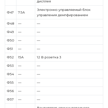
дисплея
Электронно-управляемый блок
Ф47
7.5А
управления демпфированием
Ф48
—
—
Ф49
—
—
Ф50
—
—
Ф51
—
—
Ф52
15А
12 В розетка 3
Ф53
—
—
Ф54
—
—
Ф55
—
—
Ф56
—
—
Ф57
—
—
Вентилятор спинки переднего