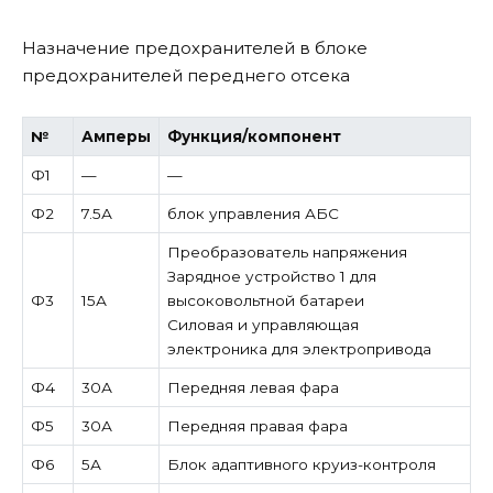
Назначение предохранителей в блоке
предохранителей переднего отсека
№
Амперы
Функция/компонент
Ф1
—
—
Ф2
7.5А
блок управления АБС
Преобразователь напряжения
Зарядное устройство 1 для
Ф3
15А
высоковольтной батареи
Силовая и управляющая
электроника для электропривода
Ф4
30А
Передняя левая фара
Ф5
30А
Передняя правая фара
Ф6
5А
Блок адаптивного круиз-контроля