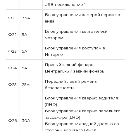
USB-подключение 1
Блок управления камерой верхнего
Ф21
7.5А
вида
Блок управления двигателем/
Ф22
5А
мотором
Блок управления доступом в
Ф23
5А
Интернет
Правый задний фонарь
Ф24
5А
Центральный задний фонарь
Передний левый ремень
Ф25
25А
безопасности
Блок управления дверью водителя
(RHD)
Блок управления дверью переднего
пассажира (LHD)
Ф26
30А
Блок управления задней дверью со
стороны водителя (RHD)