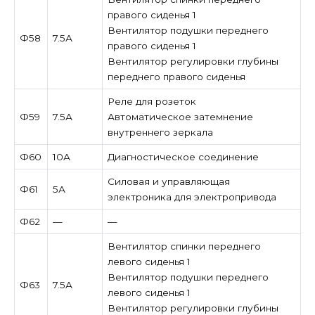
правого сиденья 1
Вентилятор подушки переднего
Ф58
7.5А
правого сиденья 1
Вентилятор регулировки глубины
переднего правого сиденья
Реле для розеток
Ф59
7.5А
Автоматическое затемнение
внутреннего зеркала
Ф60
10А
Диагностическое соединение
Силовая и управляющая
Ф61
5А
электроника для электропривода
Ф62
—
—
Вентилятор спинки переднего
левого сиденья 1
Вентилятор подушки переднего
Ф63
7.5А
левого сиденья 1
Вентилятор регулировки глубины