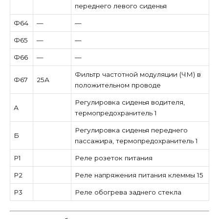
переднего левого сиденья
Ф64
—
—
Ф65
—
—
Ф66
—
—
Фильтр частотной модуляции (ЧМ) в
Ф67
25А
положительном проводе
Регулировка сиденья водителя,
А
термопредохранитель 1
Регулировка сиденья переднего
Б
пассажира, термопредохранитель 1
Р1
Реле розеток питания
Р2
Реле напряжения питания клеммы 15
Р3
Реле обогрева заднего стекла