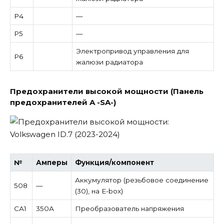
Р4
—
Р5
—
Электропривод управления для
Р6
жалюзи радиатора
Предохранители высокой мощности (Панель
предохранителей A -SA-)
№
Амперы
Функция/компонент
Аккумулятор (резьбовое соединение
508
—
(30), на E-box)
СА1
350А
Преобразователь напряжения