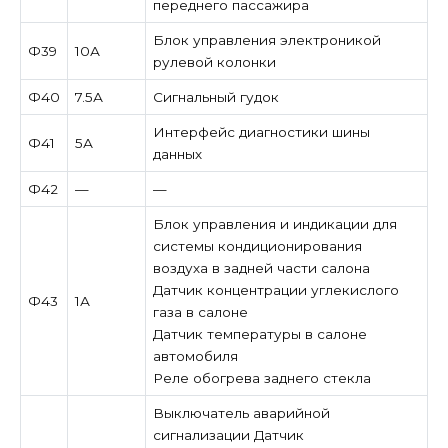
переднего пассажира
Блок управления электроникой
Ф39
10А
рулевой колонки
Ф40
7.5А
Сигнальный гудок
Интерфейс диагностики шины
Ф41
5А
данных
Ф42
—
—
Блок управления и индикации для
системы кондиционирования
воздуха в задней части салона
Датчик концентрации углекислого
Ф43
1А
газа в салоне
Датчик температуры в салоне
автомобиля
Реле обогрева заднего стекла
Выключатель аварийной
сигнализации Датчик