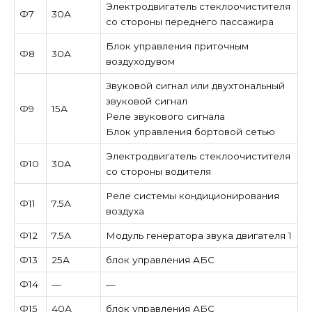
Электродвигатель стеклоочистителя
Ф7
30А
со стороны переднего пассажира
Блок управления приточным
Ф8
30А
воздуходувом
Звуковой сигнал или двухтональный
звуковой сигнал
Ф9
15А
Реле звукового сигнала
Блок управления бортовой сетью
Электродвигатель стеклоочистителя
Ф10
30А
со стороны водителя
Реле системы кондиционирования
Ф11
7.5А
воздуха
Ф12
7.5А
Модуль генератора звука двигателя 1
Ф13
25А
блок управления АБС
Ф14
—
—
Ф15
40А
блок управления АБС