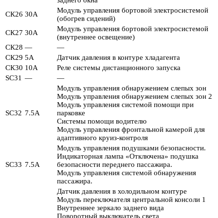
заднего окна
Модуль управления бортовой электросистемой
СК26
30А
(обогрев сидений)
Модуль управления бортовой электросистемой
СК27
30А
(внутреннее освещение)
СК28
—
—
СК29
5А
Датчик давления в контуре хладагента
СК30
10А
Реле системы дистанционного запуска
SC31
—
—
Модуль управления обнаружением слепых зон
Модуль управления обнаружением слепых зон 2
Модуль управления системой помощи при
SC32
7.5А
парковке
Системы помощи водителю
Модуль управления фронтальной камерой для
адаптивного круиз-контроля
Модуль управления подушками безопасности.
Индикаторная лампа «Отключена» подушка
SC33
7.5А
безопасности переднего пассажира.
Модуль управления системой обнаружения
пассажира.
Датчик давления в холодильном контуре
Модуль переключателя центральной консоли 1
Внутреннее зеркало заднего вида
Поворотный выключатель света