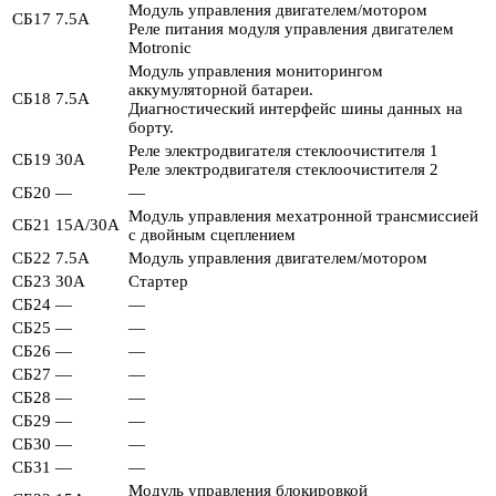
Модуль управления двигателем/мотором
СБ17
7.5А
Реле питания модуля управления двигателем
Motronic
Модуль управления мониторингом
аккумуляторной батареи.
СБ18
7.5А
Диагностический интерфейс шины данных на
борту.
Реле электродвигателя стеклоочистителя 1
СБ19
30А
Реле электродвигателя стеклоочистителя 2
СБ20
—
—
Модуль управления мехатронной трансмиссией
СБ21
15А/30А
с двойным сцеплением
СБ22
7.5А
Модуль управления двигателем/мотором
СБ23
30А
Стартер
СБ24
—
—
СБ25
—
—
СБ26
—
—
СБ27
—
—
СБ28
—
—
СБ29
—
—
СБ30
—
—
СБ31
—
—
Модуль управления блокировкой