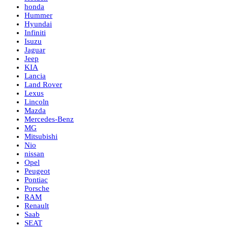
honda
Hummer
Hyundai
Infiniti
Isuzu
Jaguar
Jeep
KIA
Lancia
Land Rover
Lexus
Lincoln
Mazda
Mercedes-Benz
MG
Mitsubishi
Nio
nissan
Opel
Peugeot
Pontiac
Porsche
RAM
Renault
Saab
SEAT