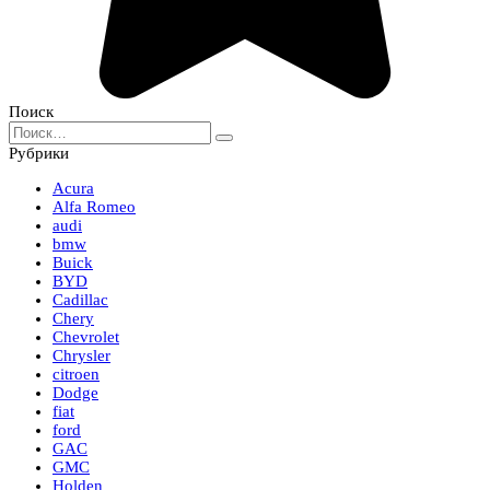
Поиск
Search
for:
Рубрики
Acura
Alfa Romeo
audi
bmw
Buick
BYD
Cadillac
Chery
Chevrolet
Chrysler
citroen
Dodge
fiat
ford
GAC
GMC
Holden