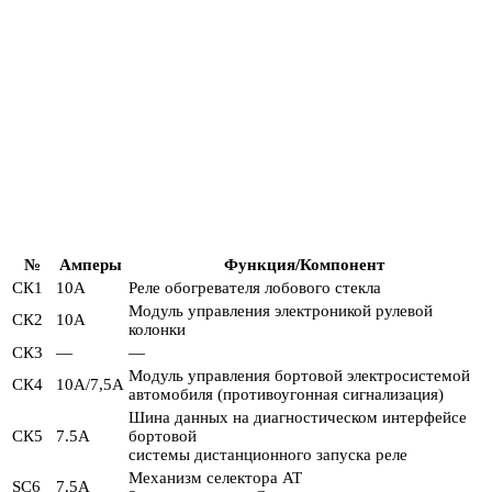
№
Амперы
Функция/Компонент
СК1
10А
Реле обогревателя лобового стекла
Модуль управления электроникой рулевой
СК2
10А
колонки
СК3
—
—
Модуль управления бортовой электросистемой
СК4
10А/7,5А
автомобиля (противоугонная сигнализация)
Шина данных на диагностическом интерфейсе
СК5
7.5А
бортовой
системы дистанционного запуска реле
Механизм селектора AT
SC6
7.5А