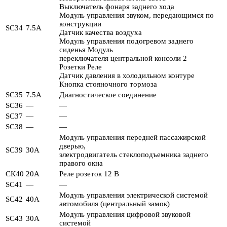
Выключатель фонаря заднего хода
Модуль управления звуком, передающимся по
конструкции
SC34
7.5А
Датчик качества воздуха
Модуль управления подогревом заднего
сиденья Модуль
переключателя центральной консоли 2
Розетки Реле
Датчик давления в холодильном контуре
Кнопка стояночного тормоза
SC35
7.5А
Диагностическое соединение
SC36
—
—
SC37
—
—
SC38
—
—
Модуль управления передней пассажирской
дверью,
SC39
30А
электродвигатель стеклоподъемника заднего
правого окна
СК40
20А
Реле розеток 12 В
SC41
—
—
Модуль управления электрической системой
SC42
40А
автомобиля (центральный замок)
Модуль управления цифровой звуковой
SC43
30А
системой