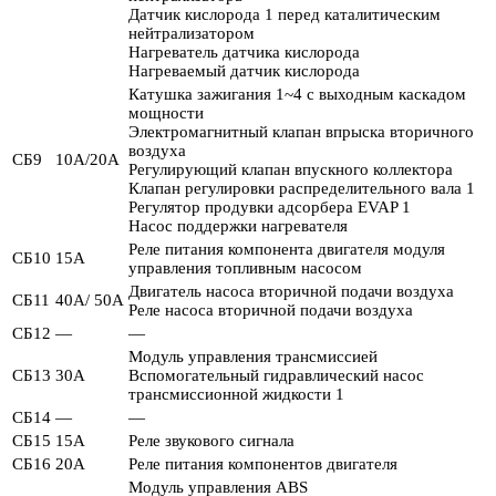
Датчик кислорода 1 перед каталитическим
нейтрализатором
Нагреватель датчика кислорода
Нагреваемый датчик кислорода
Катушка зажигания 1~4 с выходным каскадом
мощности
Электромагнитный клапан впрыска вторичного
воздуха
СБ9
10А/20А
Регулирующий клапан впускного коллектора
Клапан регулировки распределительного вала 1
Регулятор продувки адсорбера EVAP 1
Насос поддержки нагревателя
Реле питания компонента двигателя модуля
СБ10
15А
управления топливным насосом
Двигатель насоса вторичной подачи воздуха
СБ11
40А/ 50А
Реле насоса вторичной подачи воздуха
СБ12
—
—
Модуль управления трансмиссией
СБ13
30А
Вспомогательный гидравлический насос
трансмиссионной жидкости 1
СБ14
—
—
СБ15
15А
Реле звукового сигнала
СБ16
20А
Реле питания компонентов двигателя
Модуль управления ABS