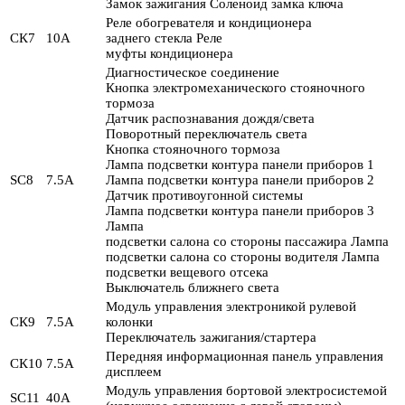
Замок зажигания Соленоид замка ключа
Реле обогревателя и кондиционера
СК7
10А
заднего стекла Реле
муфты кондиционера
Диагностическое соединение
Кнопка электромеханического стояночного
тормоза
Датчик распознавания дождя/света
Поворотный переключатель света
Кнопка стояночного тормоза
Лампа подсветки контура панели приборов 1
SC8
7.5А
Лампа подсветки контура панели приборов 2
Датчик противоугонной системы
Лампа подсветки контура панели приборов 3
Лампа
подсветки салона со стороны пассажира Лампа
подсветки салона со стороны водителя Лампа
подсветки вещевого отсека
Выключатель ближнего света
Модуль управления электроникой рулевой
СК9
7.5А
колонки
Переключатель зажигания/стартера
Передняя информационная панель управления
СК10
7.5А
дисплеем
Модуль управления бортовой электросистемой
SC11
40А