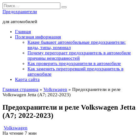
Перейти
Search
к
for:
Предохранители
содержанию
для автомобилей
Главная
Полезная информация
Какие бывают автомобильные предохранители:
виды, типы, номинал
Почему перегорает предохранитель в автомобиле
причины неисправностей
Как проверить предохранители в автомобиле
Как заменить перегоревший предохранитель в
автомобиле
Карта сайта
Главная страница
»
Volkswagen
»
Предохранители и реле
Volkswagen Jetta (A7; 2022-2023)
Предохранители и реле Volkswagen Jetta
(A7; 2022-2023)
Volkswagen
На чтение
7 мин