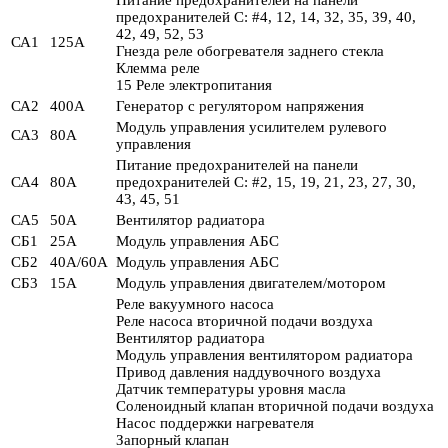
предохранителей C: #4, 12, 14, 32, 35, 39, 40,
42, 49, 52, 53
СА1
125А
Гнезда реле обогревателя заднего стекла
Клемма реле
15 Реле электропитания
СА2
400А
Генератор с регулятором напряжения
Модуль управления усилителем рулевого
СА3
80А
управления
Питание предохранителей на панели
СА4
80А
предохранителей C: #2, 15, 19, 21, 23, 27, 30,
43, 45, 51
СА5
50А
Вентилятор радиатора
СБ1
25А
Модуль управления АБС
СБ2
40А/60А
Модуль управления АБС
СБ3
15А
Модуль управления двигателем/мотором
Реле вакуумного насоса
Реле насоса вторичной подачи воздуха
Вентилятор радиатора
Модуль управления вентилятором радиатора
Привод давления наддувочного воздуха
Датчик температуры уровня масла
Соленоидный клапан вторичной подачи воздуха
Насос поддержки нагревателя
Запорный клапан