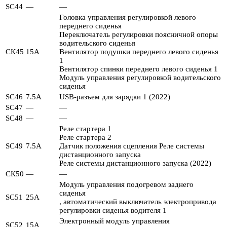
SC44
—
—
Головка управления регулировкой левого
переднего сиденья
Переключатель регулировки поясничной опоры
водительского сиденья
СК45
15А
Вентилятор подушки переднего левого сиденья
1
Вентилятор спинки переднего левого сиденья 1
Модуль управления регулировкой водительского
сиденья
SC46
7.5А
USB-разъем для зарядки 1 (2022)
SC47
—
—
SC48
—
—
Реле стартера 1
Реле стартера 2
SC49
7.5А
Датчик положения сцепления Реле системы
дистанционного запуска
Реле системы дистанционного запуска (2022)
СК50
—
—
Модуль управления подогревом заднего
сиденья
SC51
25А
, автоматический выключатель электропривода
регулировки сиденья водителя 1
Электронный модуль управления
SC52
15А