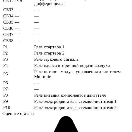
СБ32
15А
дифференциала
СБ33
—
—
СБ34
—
—
СБ35
—
—
СБ36
—
—
СБ37
—
—
СБ38
—
—
Р1
Реле стартера 1
Р2
Реле стартера 2
Р3
Реле звукового сигнала
Р4
Реле насоса вторичной подачи воздуха
Реле питания модуля управления двигателем
Р5
Motronic
Р6
—
Р7
—
Р8
Реле питания компонентов двигателя
Р9
Реле электродвигателя стеклоочистителя 1
Р10
Реле электродвигателя стеклоочистителя 2
Оцените статью