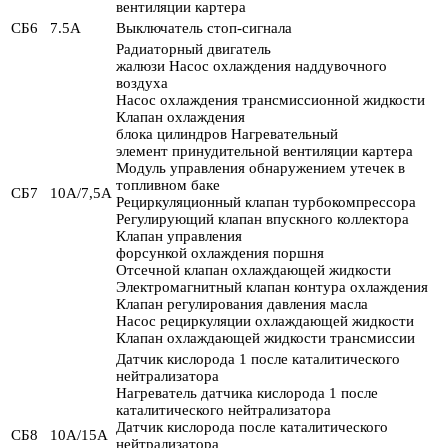
вентиляции картера
СБ6
7.5А
Выключатель стоп-сигнала
Радиаторный двигатель
жалюзи Насос охлаждения наддувочного
воздуха
Насос охлаждения трансмиссионной жидкости
Клапан охлаждения
блока цилиндров Нагревательный
элемент принудительной вентиляции картера
Модуль управления обнаружением утечек в
топливном баке
СБ7
10А/7,5А
Рециркуляционный клапан турбокомпрессора
Регулирующий клапан впускного коллектора
Клапан управления
форсункой охлаждения поршня
Отсечной клапан охлаждающей жидкости
Электромагнитный клапан контура охлаждения
Клапан регулирования давления масла
Насос рециркуляции охлаждающей жидкости
Клапан охлаждающей жидкости трансмиссии
Датчик кислорода 1 после каталитического
нейтрализатора
Нагреватель датчика кислорода 1 после
каталитического нейтрализатора
Датчик кислорода после каталитического
СБ8
10А/15А
нейтрализатора