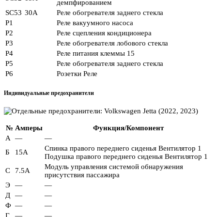
демпфированием
SC53
30А
Реле обогревателя заднего стекла
Р1
Реле вакуумного насоса
Р2
Реле сцепления кондиционера
Р3
Реле обогревателя лобового стекла
Р4
Реле питания клеммы 15
Р5
Реле обогревателя заднего стекла
Р6
Розетки Реле
Индивидуальные предохранители
№
Амперы
Функция/Компонент
А
—
—
Спинка правого переднего сиденья Вентилятор 1
Б
15А
Подушка правого переднего сиденья Вентилятор 1
Модуль управления системой обнаружения
С
7.5А
присутствия пассажира
Э
—
—
Д
—
—
Ф
—
—
Г
—
—