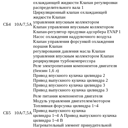
охлаждающей жидкости Клапан регулировки
распределительного вала 1
Циркуляционный клапан охлаждающей
жидкости Клапан
управления впускным коллектором
СБ4
10А/7,5А
Клапан управления впускным коллектором
Клапан-регулятор продувки адсорбера EVAP 1
Насос охлаждения наддувочного воздуха
Клапан управления форсункой охлаждения
поршня Клапан
регулирования давления масла Клапан
управления впускным коллектором Клапан
рециркуляции турбокомпрессора
Реле электропитания компонентов двигателя
(бензин 1,6 л)
Привод впускного кулачка цилиндра 2
Привод выпускного кулачка цилиндра 2
Привод впускного кулачка цилиндра 3
Привод выпускного кулачка цилиндра 3
Реле питания компонентов двигателя
Модуль управления двигателем/мотором
Топливная форсунка цилиндра 1~4
Привод выпускного кулачка
СБ5
10А/7,5А
цилиндра 1~4 A Привод выпускного кулачка
цилиндра 1~4 B
Нагревательный элемент принудительной