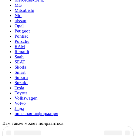
Mercedes-Benz
MG
Mitsubishi
Nio
nissan
Opel
Peugeot
Pontiac
Porsche
RAM
Renault
Saab
SEAT
Skoda
Smart
Subaru
Suzuki
Tesla
Toyota
Volkswagen
Volvo
Лада
полезная информация
Вам также может понравиться