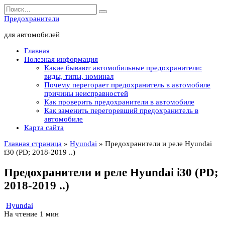
Перейти
Search
к
for:
Предохранители
содержанию
для автомобилей
Главная
Полезная информация
Какие бывают автомобильные предохранители:
виды, типы, номинал
Почему перегорает предохранитель в автомобиле
причины неисправностей
Как проверить предохранители в автомобиле
Как заменить перегоревший предохранитель в
автомобиле
Карта сайта
Главная страница
»
Hyundai
»
Предохранители и реле Hyundai
i30 (PD; 2018-2019 ..)
Предохранители и реле Hyundai i30 (PD;
2018-2019 ..)
Hyundai
На чтение
1 мин