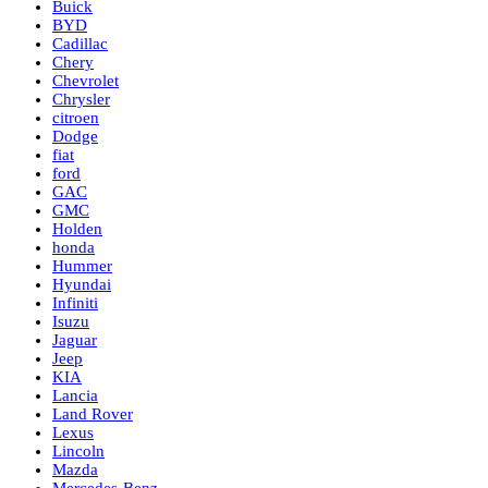
Buick
BYD
Cadillac
Chery
Chevrolet
Chrysler
citroen
Dodge
fiat
ford
GAC
GMC
Holden
honda
Hummer
Hyundai
Infiniti
Isuzu
Jaguar
Jeep
KIA
Lancia
Land Rover
Lexus
Lincoln
Mazda